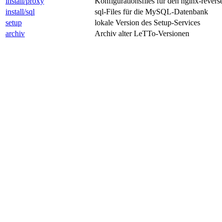
install/proxy
Konfigurationsfiles für den nginx-rever
install/sql
sql-Files für die MySQL-Datenbank
setup
lokale Version des Setup-Services
archiv
Archiv alter LeTTo-Versionen